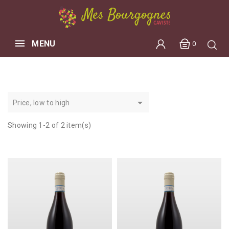
MENU
0

Price, low to high
Showing 1-2 of 2 item(s)