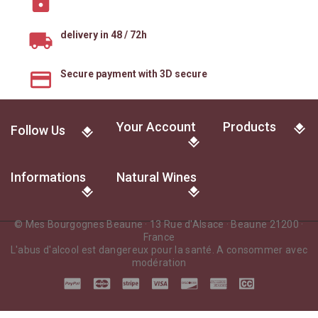
delivery in 48 / 72h
Secure payment with 3D secure
Your Account
Products
Follow Us
Informations
Natural Wines
© Mes Bourgognes Beaune · 13 Rue d'Alsace · Beaune 21200 ·
France
L'abus d'alcool est dangereux pour la santé. A consommer avec
modération