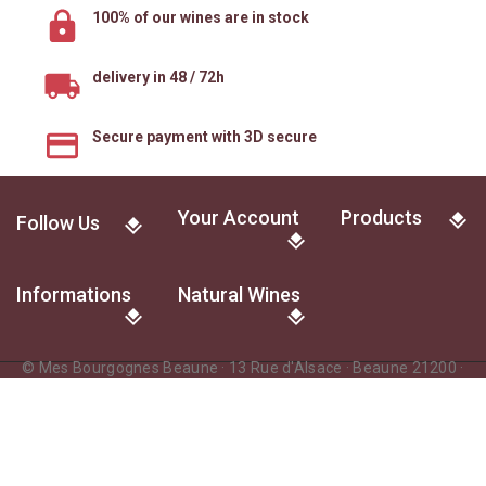
100% of our wines are in stock
delivery in 48 / 72h
Secure payment with 3D secure
Your Account
Products
Follow Us
Informations
Natural Wines
© Mes Bourgognes Beaune · 13 Rue d'Alsace · Beaune 21200 ·
France
L'abus d'alcool est dangereux pour la santé. A consommer avec
modération