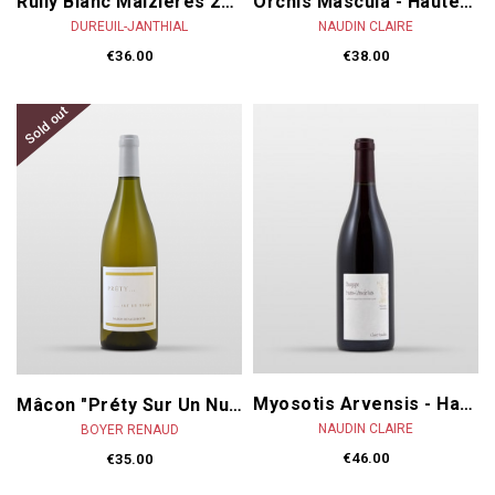
Orchis Mascula - Hautes Côtes De Beaune 2023
Rully Blanc Maizières 2023
NAUDIN CLAIRE
DUREUIL-JANTHIAL
€38.00
€36.00
Sold out
Myosotis Arvensis - Hautes-Côtes De Nuits 2023
Mâcon "Préty Sur Un Nuage" 2024
NAUDIN CLAIRE
BOYER RENAUD
€46.00
€35.00