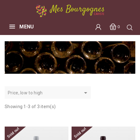
MENU
0

Price, low to high
Showing 1-3 of 3 item(s)
Sold out
Sold out