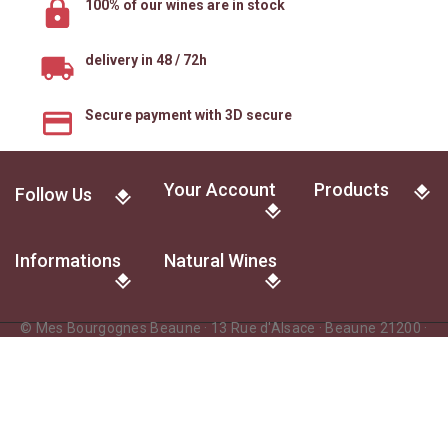
100% of our wines are in stock
delivery in 48 / 72h
Secure payment with 3D secure
Your Account
Products
Follow Us
Informations
Natural Wines
© Mes Bourgognes Beaune · 13 Rue d'Alsace · Beaune 21200 ·
France
L'abus d'alcool est dangereux pour la santé. A consommer avec
modération