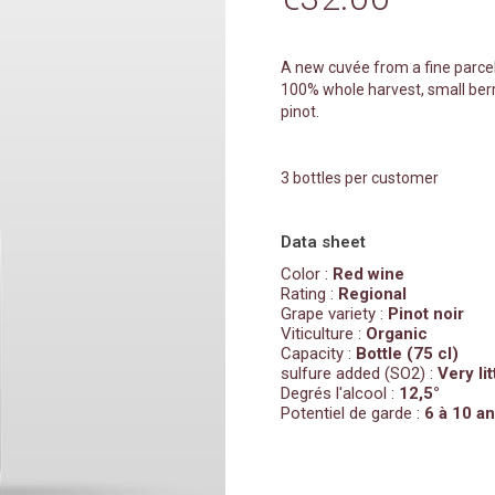
y
Guyot Raphaëlle
Jobard Antoine
A new cuvée from a fine parcel 
iailles
Jouveaux Alexandre
100% whole harvest, small berr
pinot.
Keltchewsky Gabriel
puis
La Mutine
3 bottles per customer
issé - Famille Vincent
La Pâturie - Julia et Thomas Joyan
ies
La Petite Empreinte - Mélissa Bazin
Data sheet
filles
Romain de Moor
Color :
Red wine
Lafouge Domaine
Rating :
Regional
Grape variety :
Pinot noir
Le Bois Dieu
Viticulture :
Organic
Capacity :
Bottle (75 cl)
Le Grain du Vin - Mélanie & Vincent
sulfure added (SO2) :
Very lit
brays
Zuber
Degrés l'alcool :
12,5°
Potentiel de garde :
6 à 10 a
es du Maynes
Le Grappin
ierre-Yves
Leflaive domaine
Les Flâneurs - Nina et Laurence