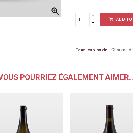
Les Héritiers du Comte Lafon

naïs
Lignier Hubert & Laurent
ADD TO

& Olivier
Lopez Arnaud - Pinot Noar
t P.
Maison En Belles Lies
ique
Mandelot
Chaume de
Tous les vins de
VOUS POURRIEZ ÉGALEMENT AIMER..