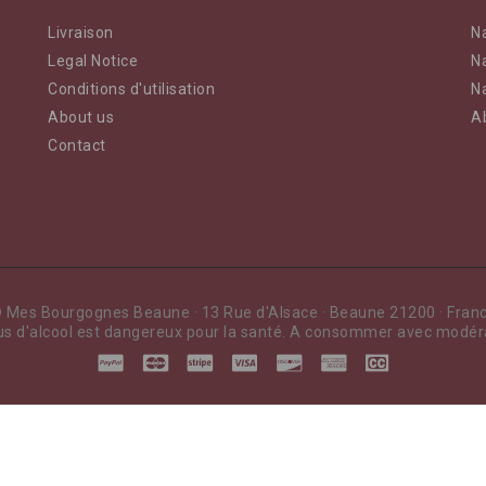
Livraison
N
Legal Notice
N
Conditions d'utilisation
N
About us
A
Contact
 Mes Bourgognes Beaune · 13 Rue d'Alsace · Beaune 21200 · Fran
us d'alcool est dangereux pour la santé. A consommer avec modér