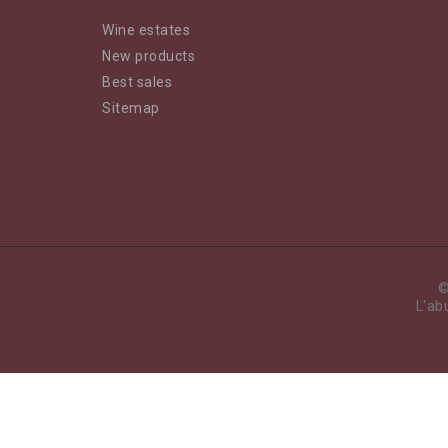
Wine estates
New products
Best sales
Sitemap
©
L'ab