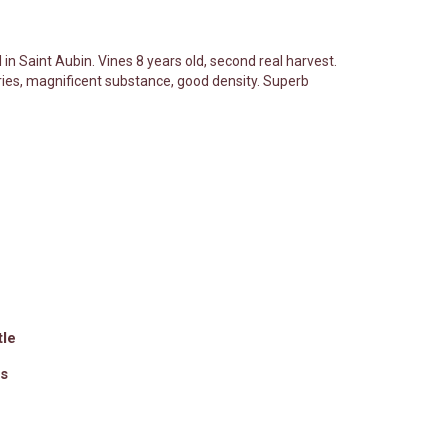
Petitprez Antoine
Quari Antonio
in Saint Aubin. Vines 8 years old, second real harvest.
Recchione Jérémy
ies, magnificent substance, good density. Superb
Richard Henri
Roblet Monnot Pascal
det
Romain Lançon - Les Farbottes
 et
Romanée Conti
Rougeot Marc
Rouges Queues
Roumier Georges
Rouxel William
tle
Sarnin - Berrux
ns
Sextant
Skyaasen
Soyard Marc - La Cras