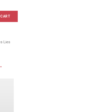
Tripoz Céline & Laurent
Valette Philippe
 CART
Verdet Aurélien
Vini Viti Vinci - Nicolas Vauthier
Wolber Bastian
s Lies
.