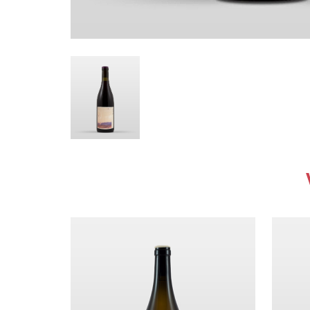
Dandelion
De Béru Athè
De Moor Alice 
De Villaine A. e
Derain Domin