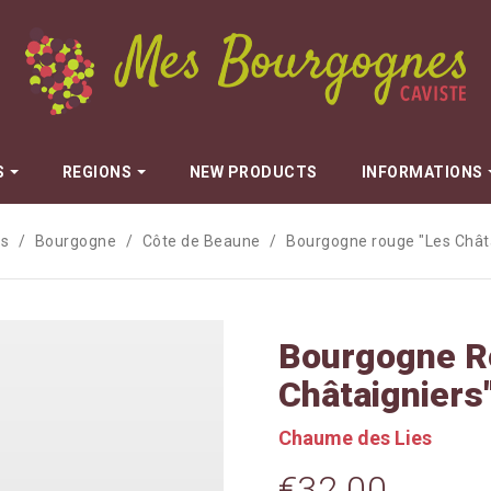
S
REGIONS
NEW PRODUCTS
INFORMATIONS
es
Bourgogne
Côte de Beaune
Bourgogne rouge "Les Chât
Dugat Claude
n
Dujac
Fils
Dureuil-Janthial
Bourgogne R
Durieux Yann
Marie
Esprit Leflaive
Châtaigniers
Fauvettes - Maryse Chatelin
Chaume des Lies
Galeyrand Jérome
€32.00
Gros Anne