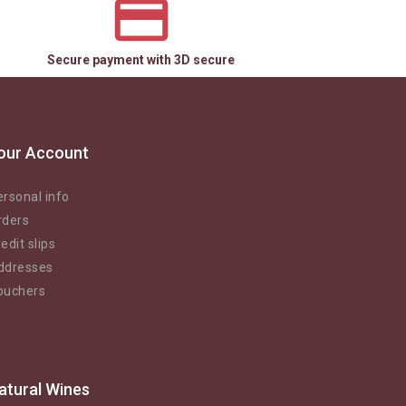
Secure payment with 3D secure
our Account
rsonal info
rders
edit slips
ddresses
ouchers
atural Wines