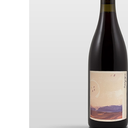
Caroline More
Cassiopée
Chandon de Br
Chanterêves
Chapuis & Cha
Château de Fu
Chaume des L
Chenu Louis & 
Chevillon
Clair Bruno
Clair Obscur
Clos des Lam
Clos des vign
Colin-Morey P
Comtes Lafon