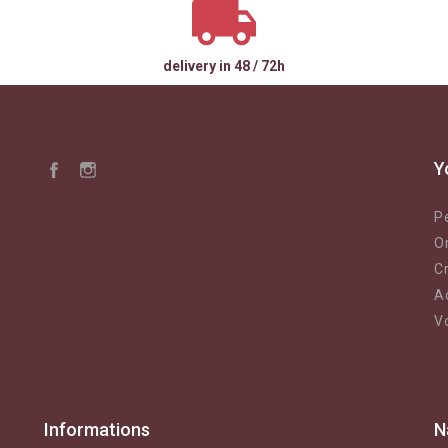
delivery in 48 / 72h
Y
Pe
O
Cr
A
V
Informations
N