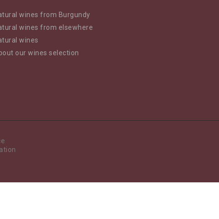
atural wines from Burgundy
atural wines from elsewhere
atural wines
bout our wines selection
ce
ation