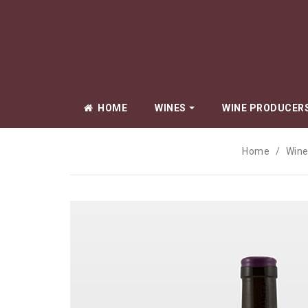
HOME
WINES
WINE PRODUCER
Home
Win
Amiot Pierre
Arlaud Cyprie
Arlaud Père & 
Beauné Aline
Berrux Jean-
Bize Simon
Boillot Lucien
Boyer Renaud