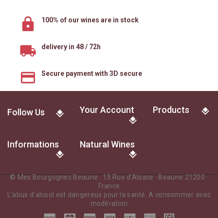
100% of our wines are in stock
delivery in 48 / 72h
Secure payment with 3D secure
Your Account
Products
Follow Us
Informations
Natural Wines
© Mes Bourgognes Beaune · 13 Rue d'Alsace · Beaune 21200 ·
France
L'abus d'alcool est dangereux pour la santé. A consommer avec
modération