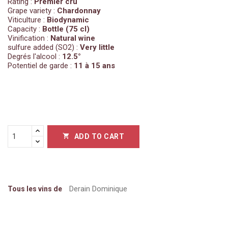
Rating :
Premier cru
Grape variety :
Chardonnay
Viticulture :
Biodynamic
Capacity :
Bottle (75 cl)
Vinification :
Natural wine
sulfure added (SO2) :
Very little
Degrés l'alcool :
12.5°
Potentiel de garde :
11 à 15 ans
ADD TO CART

Derain Dominique
Tous les vins de