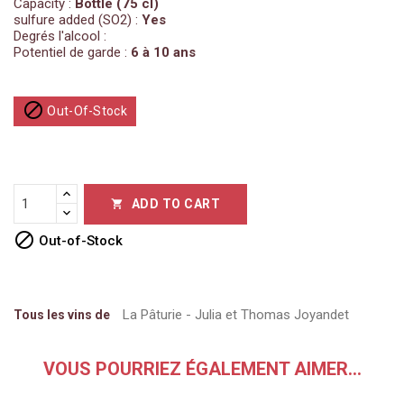
Capacity :
Bottle (75 cl)
sulfure added (SO2) :
Yes
Degrés l'alcool :
Potentiel de garde :
6 à 10 ans

Out-Of-Stock
ADD TO CART


Out-of-Stock
La Pâturie - Julia et Thomas Joyandet
Tous les vins de
VOUS POURRIEZ ÉGALEMENT AIMER...