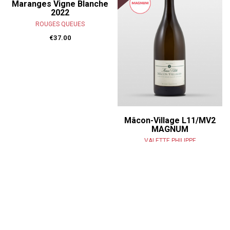
Maranges Vigne Blanche
2022
ROUGES QUEUES
€37.00
Mâcon-Village L11/MV2
MAGNUM
VALETTE PHILIPPE
€55.00
100% of our wines are in stock