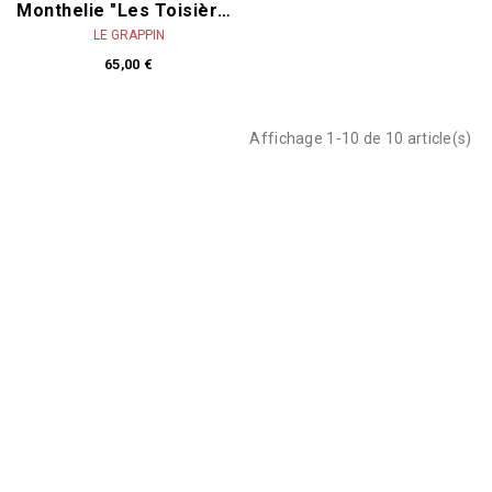
Beaune 1er Cru "Les Boucherottes" Rouge 2022
LE GRAPPIN
79,00 €
Monthelie "Les Toisières" 2023
LE GRAPPIN
65,00 €
Affichage 1-10 de 10 article(s)
NOUVEAUTÉS