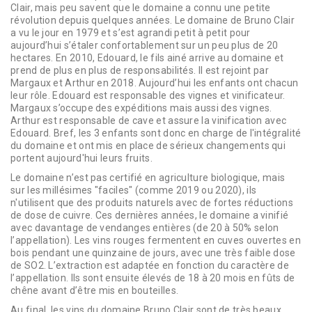
Clair, mais peu savent que le domaine a connu une petite
révolution depuis quelques années. Le domaine de Bruno Clair
a vu le jour en 1979 et s’est agrandi petit à petit pour
aujourd’hui s’étaler confortablement sur un peu plus de 20
hectares. En 2010, Edouard, le fils ainé arrive au domaine et
prend de plus en plus de responsabilités. Il est rejoint par
Margaux et Arthur en 2018. Aujourd’hui les enfants ont chacun
leur rôle. Edouard est responsable des vignes et vinificateur.
Margaux s’occupe des expéditions mais aussi des vignes.
Arthur est responsable de cave et assure la vinification avec
Edouard. Bref, les 3 enfants sont donc en charge de l'intégralité
du domaine et ont mis en place de sérieux changements qui
portent aujourd'hui leurs fruits.
Le domaine n’est pas certifié en agriculture biologique, mais
sur les millésimes "faciles" (comme 2019 ou 2020), ils
n'utilisent que des produits naturels avec de fortes réductions
de dose de cuivre. Ces dernières années, le domaine a vinifié
avec davantage de vendanges entières (de 20 à 50% selon
l’appellation). Les vins rouges fermentent en cuves ouvertes en
bois pendant une quinzaine de jours, avec une très faible dose
de SO2. L’extraction est adaptée en fonction du caractère de
l’appellation. Ils sont ensuite élevés de 18 à 20 mois en fûts de
chêne avant d’être mis en bouteilles.
Au final, les vins du domaine Bruno Clair sont de très beaux