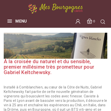
MENU
0
À la croisée du naturel et du sensible,
premier millésime très prometteur pour
Gabriel Keltchewsky.
Installé à Comblanchien, au cœur de la Côte de Nuits, Gabriel
Keltchewsky fait partie de cette nouvelle génération de
vignerons qui bousculent les codes avec finesse. Caviste à
Paris et Lyon avant de basculer vers la production, il découvre le
vin à 25 ans et enchaîne les expériences au Chili, en Italie, dans
la Drôme, puis en Bourgogne, où il suit un BTS viti-œno et se