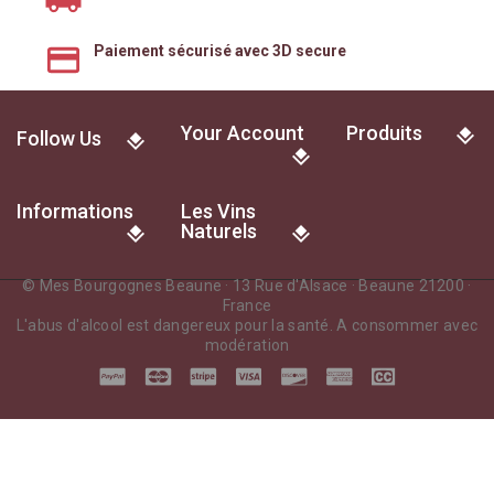
Paiement sécurisé avec 3D secure
Your Account
Produits
Follow Us
Informations
Les Vins
Naturels
© Mes Bourgognes Beaune · 13 Rue d'Alsace · Beaune 21200 ·
France
L'abus d'alcool est dangereux pour la santé. A consommer avec
modération