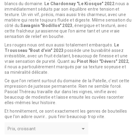
blancs du domaine.
Le Chardonnay "Le Kiosque" 2022
nous a
immédiatement séduits par son équilibre entre tension et
texture. Un vin vif, précis, mais aussi très charmeur, avec une
matière qui reste toujours fluide et digeste. Même sensation du
côté du
Savagnin "Bodillon" 2023
, énergique et texturé, avec
cette fraîcheur jurassienne que l’on aime tant et une vraie
sensation de relief en bouche.
Les rouges nous ont eux aussi totalement embarqués.
Le
Trousseau "Bout d’vin" 2023
possède une buvabilité assez
irrésistible, avec un fruit éclatant, beaucoup de finesse et une
vraie sensation de pureté. Quant au
Pinot Noir "Dévers" 2022
,
il nous a particulièrement marqués par sa texture soyeuse et
sa minéralité délicate.
Ce que l’on retient surtout du domaine de la Patelle, c’est cette
impression de justesse permanente. Rien ne semble forcé.
Pascal Théreau travaille dur dans les vignes, vinifie avec
beaucoup de modestie et laisse ensuite les cuvées raconter
elles-mêmes leur histoire.
Et honnêtement, ce sont exactement les genres de bouteilles
que l’on adore ouvrir… puis finir beaucoup trop vite.

Prix, croissant