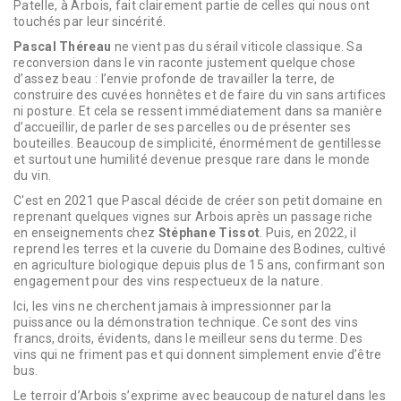
Patelle, à Arbois, fait clairement partie de celles qui nous ont
touchés par leur sincérité.
Pascal Théreau
ne vient pas du sérail viticole classique. Sa
reconversion dans le vin raconte justement quelque chose
d’assez beau : l’envie profonde de travailler la terre, de
construire des cuvées honnêtes et de faire du vin sans artifices
ni posture. Et cela se ressent immédiatement dans sa manière
d’accueillir, de parler de ses parcelles ou de présenter ses
bouteilles. Beaucoup de simplicité, énormément de gentillesse
et surtout une humilité devenue presque rare dans le monde
du vin.
C'est en 2021 que Pascal décide de créer son petit domaine en
reprenant quelques vignes sur Arbois après un passage riche
en enseignements chez
Stéphane Tissot
. Puis, en 2022, il
reprend les terres et la cuverie du Domaine des Bodines, cultivé
en agriculture biologique depuis plus de 15 ans, confirmant son
engagement pour des vins respectueux de la nature.
Ici, les vins ne cherchent jamais à impressionner par la
puissance ou la démonstration technique. Ce sont des vins
francs, droits, évidents, dans le meilleur sens du terme. Des
vins qui ne friment pas et qui donnent simplement envie d’être
bus.
Le terroir d’Arbois s’exprime avec beaucoup de naturel dans les