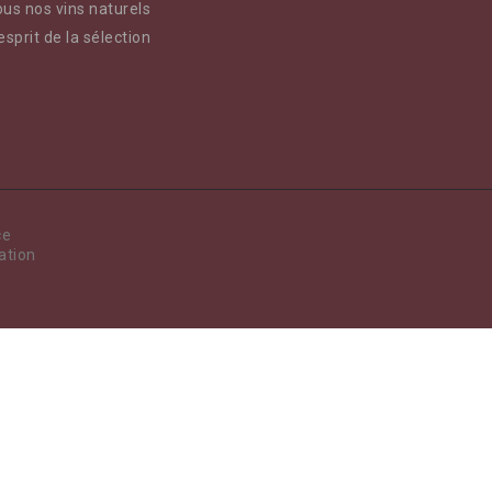
us nos vins naturels
esprit de la sélection
ce
ation