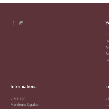
Y
I
C
A
A
B
Informations
L
Livraison
L
Mentions légales
Le