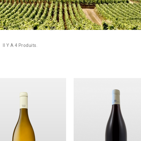
y
Guyot Raphaëlle
Jobard Antoine
iailles
Jouveaux Alexandre
Keltchewsky Gabriel
puis
La Mutine
Il Y A 4 Produits.
issé - Famille Vincent
La Pâturie - Julia et Thomas Joyan
ies
La Petite Empreinte - Mélissa Bazin
filles
Romain de Moor
Lafouge Domaine
Le Bois Dieu
Le Grain du Vin - Mélanie & Vincent
brays
Zuber
es du Maynes
Le Grappin
ierre-Yves
Leflaive domaine
Les Flâneurs - Nina et Laurence