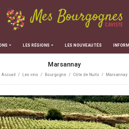
RONS
LES RÉGIONS
LES NOUVEAUTÉS
INFOR
Marsannay
Dugat Claude
n
Dujac
Accueil
Les vins
Bourgogne
Côte de Nuits
Marsannay
Fils
Dureuil-Janthial
Durieux Yann
Marie
Esprit Leflaive
Fauvettes - Maryse Chatelin
Galeyrand Jérome
Gros Anne