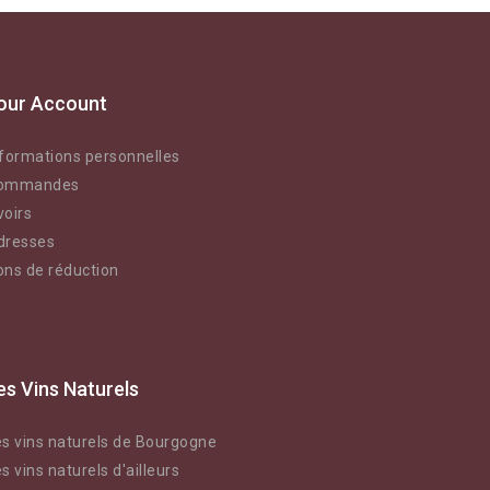
our Account
nformations personnelles
ommandes
voirs
dresses
ons de réduction
es Vins Naturels
es vins naturels de Bourgogne
s vins naturels d'ailleurs