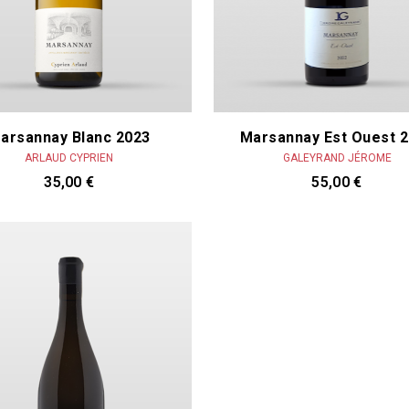
Les Héritiers du Comte Lafon
naïs
Lignier Hubert & Laurent
& Olivier
Lopez Arnaud - Pinot Noar
t P.
Maison En Belles Lies
ique
Mandelot
arsannay Blanc 2023
Marsannay Est Ouest 
ARLAUD CYPRIEN
GALEYRAND JÉROME
35,00 €
55,00 €