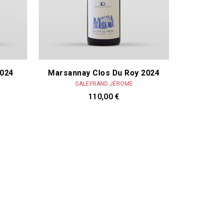
Tripoz Céline & Laurent
Valette Philippe
Verdet Aurélien
Vini Viti Vinci - Nicolas Vauthier
Wolber Bastian
2024
Marsannay Clos Du Roy 2024
GALEYRAND JÉROME
110,00 €