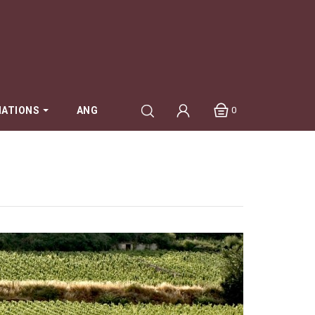
0
MATIONS
ANG
Mang Pierre
Maréchal Catherine et Claude
Marquis D'Angerville
Mugneret-Gibourg
Naudin Claire
Noé - Jonathan Purcell
Pataille Sylvain
Petit Roy - Seiichi Saito