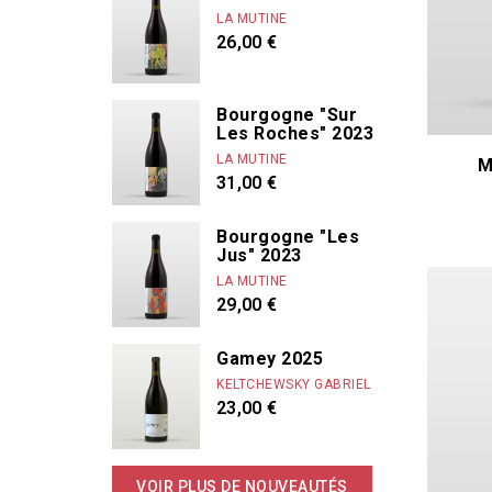
LA MUTINE
Dandelion
26,00 €
De Béru Athè
De Moor Alice 
Bourgogne "Sur
De Villaine A. e
Les Roches" 2023
Derain Domin
LA MUTINE
M
31,00 €
Bourgogne "Les
Jus" 2023
LA MUTINE
29,00 €
Gamey 2025
KELTCHEWSKY GABRIEL
23,00 €
VOIR PLUS DE NOUVEAUTÉS