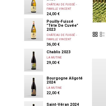
Caroline More
CHÂTEAU DE FUISSÉ -
FAMILLE VINCENT
Cassiopée
24,00 €
Chandon de Br
Pouilly-Fuissé
"Tête De Cuvée"
Chanterêves
2023
Chapuis & Cha
CHÂTEAU DE FUISSÉ -
FAMILLE VINCENT
Château de Fu
36,00 €
Chaume des L
Chablis 2023
Chenu Louis & 
LA MUTINE
Chevillon
29,00 €
Clair Bruno
Clair Obscur
Bourgogne Aligoté
2024
Clos des Lam
LA MUTINE
Clos des vign
22,00 €
Colin-Morey P
Comtes Lafon
Saint-Véran 2024