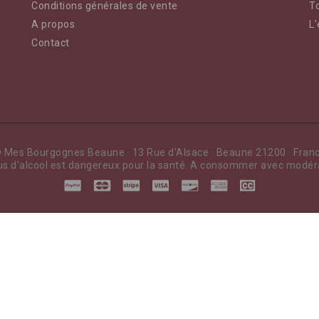
Conditions générales de vente
To
A propos
L'
Contact
 Mes Bourgognes Beaune · 13 Rue d'Alsace · Beaune 21200 · Fran
us d'alcool est dangereux pour la santé. A consommer avec modér