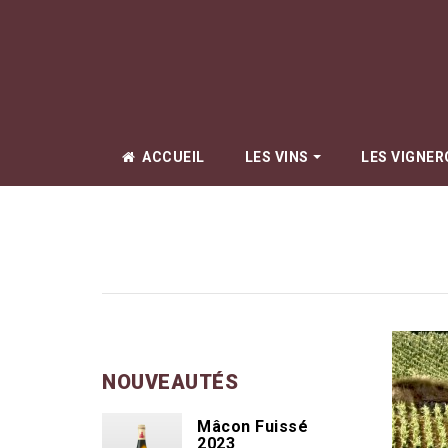
ACCUEIL
LES VINS
LES VIGNE
Amiot Pierre
Arlaud Cyprie
Arlaud Père & 
Beauné Aline
Berrux Jean-
Bize Simon
NOUVEAUTÉS
Boillot Lucien
Mâcon Fuissé
Boyer Renaud
2023