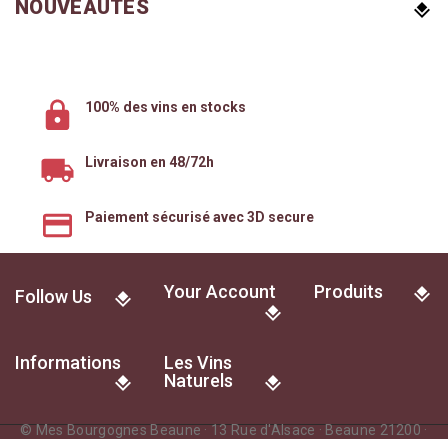
NOUVEAUTÉS
100% des vins en stocks
Livraison en 48/72h
Paiement sécurisé avec 3D secure
Your Account
Produits
Follow Us
Informations
Les Vins
Naturels
© Mes Bourgognes Beaune · 13 Rue d'Alsace · Beaune 21200 ·
France