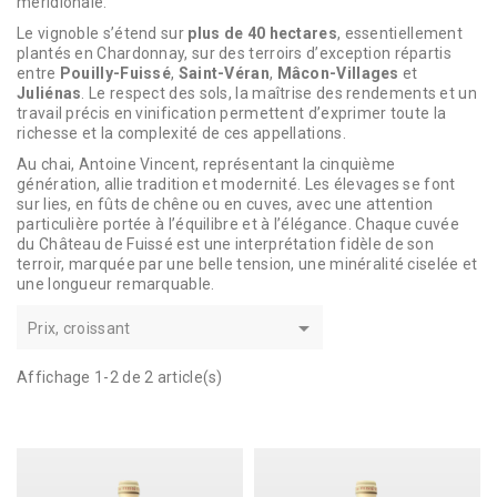
méridionale.
Le vignoble s’étend sur
plus de 40 hectares
, essentiellement
plantés en Chardonnay, sur des terroirs d’exception répartis
entre
Pouilly-Fuissé
,
Saint-Véran
,
Mâcon-Villages
et
Juliénas
. Le respect des sols, la maîtrise des rendements et un
travail précis en vinification permettent d’exprimer toute la
richesse et la complexité de ces appellations.
Au chai, Antoine Vincent, représentant la cinquième
génération, allie tradition et modernité. Les élevages se font
sur lies, en fûts de chêne ou en cuves, avec une attention
particulière portée à l’équilibre et à l’élégance. Chaque cuvée
du Château de Fuissé est une interprétation fidèle de son
terroir, marquée par une belle tension, une minéralité ciselée et
une longueur remarquable.

Prix, croissant
Affichage 1-2 de 2 article(s)