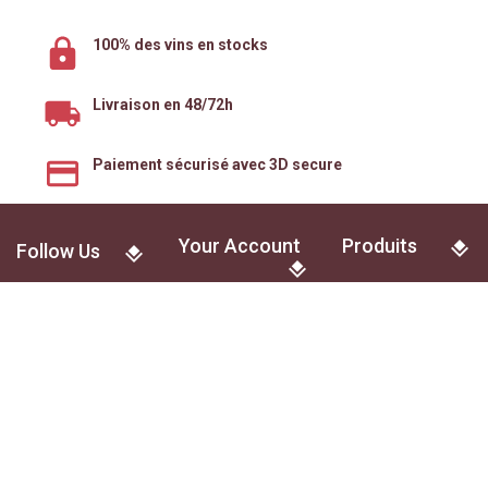
100% des vins en stocks
Livraison en 48/72h
Paiement sécurisé avec 3D secure
Your Account
Produits
Follow Us
Informations
Les Vins
Naturels
© Mes Bourgognes Beaune · 13 Rue d'Alsace · Beaune 21200 ·
France
L'abus d'alcool est dangereux pour la santé. A consommer avec
modération