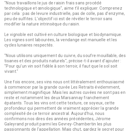
"Nous travaillons le jus de raisin frais sans procédé
technologique et œnologique", aime t'il expliquer. Comprenez
par cela : pas de levure industrielle, pas de colle, pas d’enzyme,
peu de sulfites. L'objectif ici est de révéler le terroir sans
modifier la nature intrinsèque du raisin.
Le vignoble est cultivé en culture biologique et biodynamique.
Les vignes sont labourées, la vendange est manuelle et les
cycles lunaires respectés.
"Nous utilisons uniquement du cuivre, du soufre mouillable, des
tisanes et des produits naturels", précise-t-il avant d'ajouter :
"Pour qu’un vin soit fidèle à son terroir, il faut que le sol soit
vivant."
Une fois encore, ses vins nous ont littéralement enthousiasmé
à commencer par la grande cuvée Les Retraits évidemment,
simplement magnifique. Mais les autres cuvées ne sont pas en
reste et notamment les deux Marsannay franchement
épatants. Tous les vins ont cette texture, ce soyeux, cette
profondeur qui permettent de vraiment apprécier la grande
complexité de ce terroir ancestral. Aujourd'hui, nous
confirmons nos dires des années précédentes, Jérome
Galeyrand produit parmi les Gevrey-Chambertin les plus
passionnants de l'appellation. Mais chut, gardez le secret pour