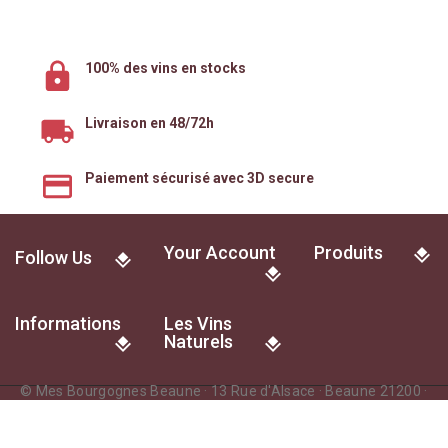
100% des vins en stocks
Livraison en 48/72h
Paiement sécurisé avec 3D secure
Your Account
Produits
Follow Us
Informations
Les Vins
Naturels
© Mes Bourgognes Beaune · 13 Rue d'Alsace · Beaune 21200 ·
France
L'abus d'alcool est dangereux pour la santé. A consommer avec
modération